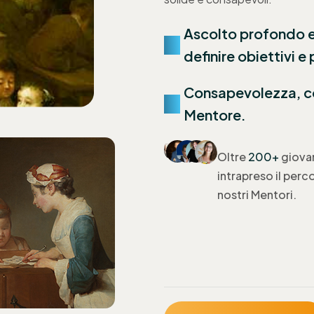
Ascolto profondo e
definire obiettivi e
Consapevolezza, con
Mentore.
Oltre
200+
giova
intrapreso il perc
nostri Mentori.