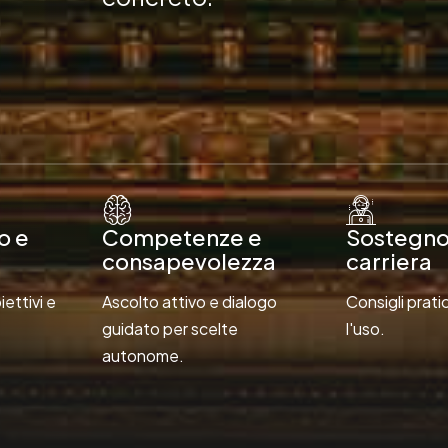
o e
Competenze e
Sostegno 
consapevolezza
carriera
iettivi e
Ascolto attivo e dialogo
Consigli pratic
guidato per scelte
l'uso.
autonome.