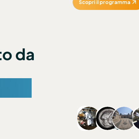
Scopri il programma
i
to da
biti
Arti
&
Finan
Design