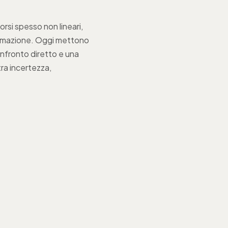
orsi spesso non lineari,
formazione. Oggi mettono
onfronto diretto e una
tra incertezza,