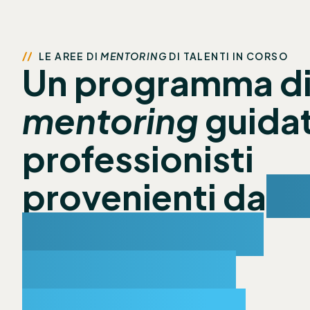
LE AREE DI
MENTORING
DI TALENTI IN CORSO
Un programma d
mentoring
guida
professionisti
provenienti da
am
differenti, con
competenze