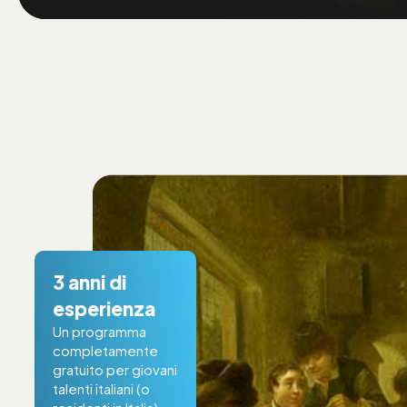
4
anni di
esperienza
Un programma
completamente
gratuito per giovani
talenti italiani (o