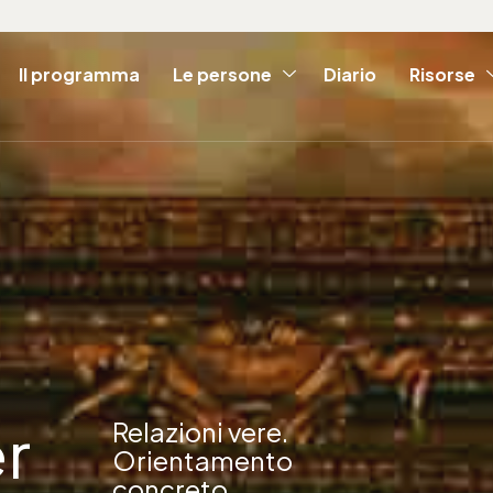
Il programma
Le persone
Diario
Risorse
r
Relazioni vere.
Orientamento
concreto.