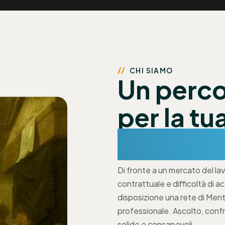
CHI SIAMO
Un perco
per la tu
personal
Di fronte a un mercato del la
contrattuale e difficoltà di 
disposizione una rete di Me
professionale. Ascolto, conf
solide e consapevoli.