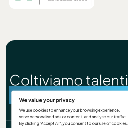
Coltiviamo talenti
costruiamo futur
We value your privacy
We use cookies to enhance your browsing experience,
serve personalised ads or content, and analyse our traffic.
By clicking "Accept All", you consent to our use of cookies.