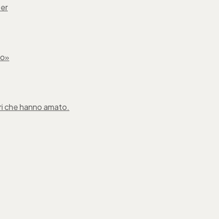
ber
no»
ibri che hanno amato.