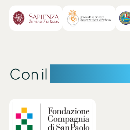
Con il
sostegno d