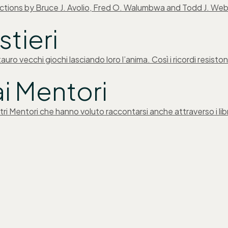
ections by Bruce J. Avolio, Fred O. Walumbwa and Todd J. We
tieri
uro vecchi giochi lasciando loro l’anima. Così i ricordi resisto
dai Mentori
nostri Mentori che hanno voluto raccontarsi anche attraverso i l