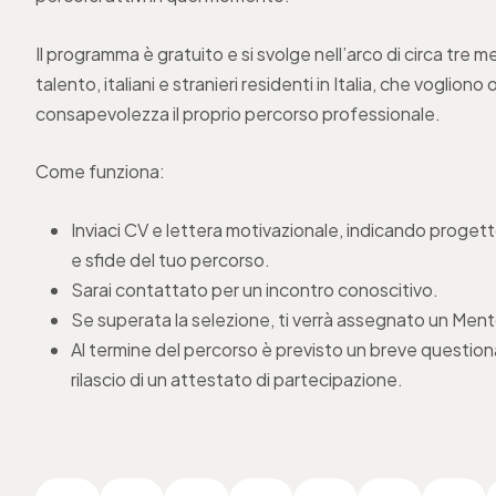
Il programma è gratuito e si svolge nell’arco di circa tre mes
talento, italiani e stranieri residenti in Italia, che voglio
consapevolezza il proprio percorso professionale.
Come funziona:
Inviaci CV e lettera motivazionale, indicando progett
e sfide del tuo percorso.
Sarai contattato per un incontro conoscitivo.
Se superata la selezione, ti verrà assegnato un Ment
Al termine del percorso è previsto un breve questionar
rilascio di un attestato di partecipazione.