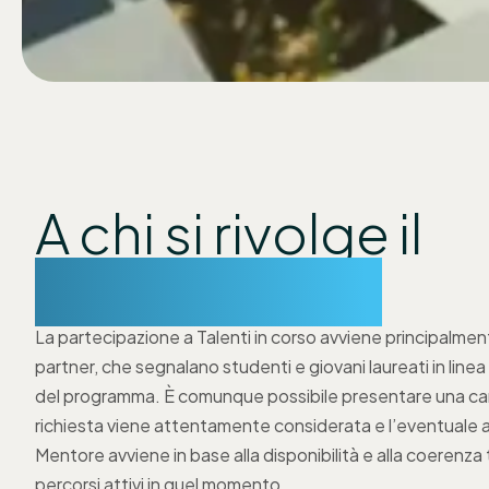
A chi si rivolge il
programma?
La partecipazione a Talenti in corso avviene principalmen
partner
, che segnalano studenti e giovani laureati in linea c
del programma.
È comunque possibile presentare una
ca
richiesta viene attentamente considerata e
l
’
eventuale 
Mentore
avviene in base alla disponibilità e alla coerenza 
percorsi attivi in quel momento.