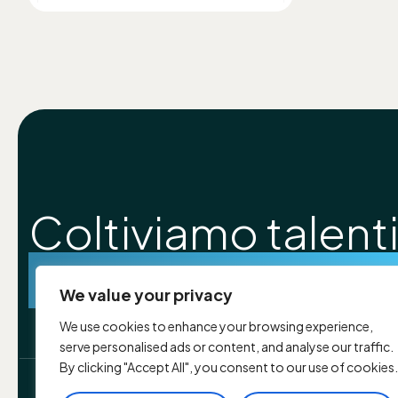
Coltiviamo talenti
costruiamo futur
We value your privacy
We use cookies to enhance your browsing experience,
serve personalised ads or content, and analyse our traffic.
By clicking "Accept All", you consent to our use of cookies.