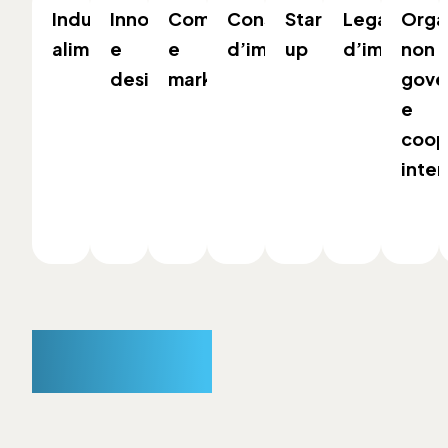
Industria
Innovazione
Comunicazione
Consulenza
Start-
Legale
Orga
alimentare
e
e
d’impresa
up
d’impresa
non
design
marketing
gove
e
coop
inter
Partner