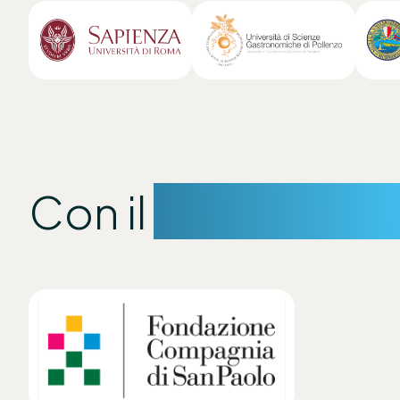
Con il
sostegno d