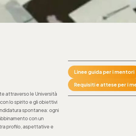
Linee guida per i mentori
Requisiti e attese per i 
te attraverso le
Università
on lo spirito e gli obiettivi
ndidatura spontanea: ogni
abbinamento con un
tra profilo, aspettative e