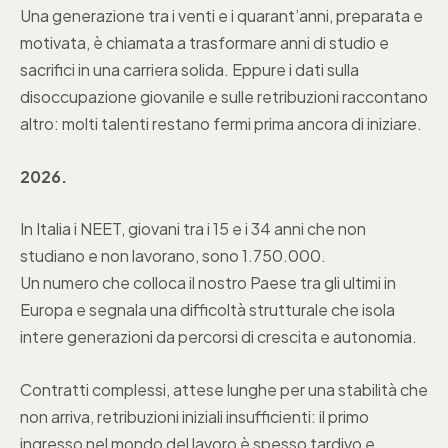
Una generazione tra i venti e i quarant’anni, preparata e
motivata, è chiamata a trasformare anni di studio e
sacrifici in una carriera solida. Eppure i dati sulla
disoccupazione giovanile e sulle retribuzioni raccontano
altro: molti talenti restano fermi prima ancora di iniziare.
2026.
In Italia i NEET, giovani tra i 15 e i 34 anni che non
studiano e non lavorano, sono 1.750.000.
Un numero che colloca il nostro Paese tra gli ultimi in
Europa e segnala una difficoltà strutturale che isola
intere generazioni da percorsi di crescita e autonomia.
Contratti complessi, attese lunghe per una stabilità che
non arriva, retribuzioni iniziali insufficienti: il primo
ingresso nel mondo del lavoro è spesso tardivo e