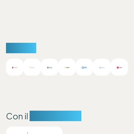
Partner
Con il
sostegno di: