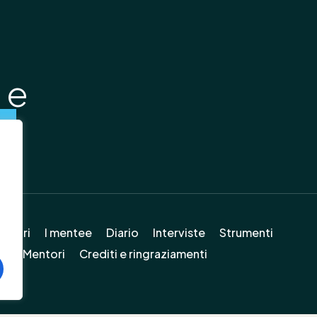
 e
o
entori
I mentee
Diario
Interviste
Strumenti
ure Mentori
Crediti e ringraziamenti