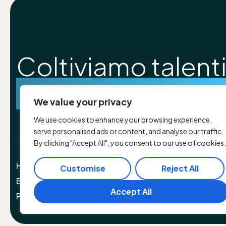
Coltiviamo talenti
costruiamo futur
We value your privacy
We use cookies to enhance your browsing experience,
serve personalised ads or content, and analyse our traffic.
By clicking "Accept All", you consent to our use of cookies.
Home
Chi siamo
Il manifesto
Il programma
I m
Customise
Reject All
Bibliografia
Rassegna stampa
Contatti
Candidat
Accept All
Protezione dei dati personali