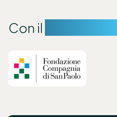
Con il
sostegno d