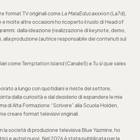
are format TV originali come
La MalaEducaxxxion
(La7d),
 e molte altre occasioni ho ricoperto il ruolo di Head of
grammi: dalla ideazione (realizzazione di keynote, demo,
, alla produzione (autrice responsabile dei contenuti sul
olari come
Temptation Island
(Canale5) e
Tu sì que vales
rato a lungo con quotidiani e riviste del settore,
pinta dalla curiosità e dal desiderio di espandere le mie
oma di Alta Formazione “Scrivere” alla Scuola Holden,
e creare format televisivi originali.
n la società di produzione televisiva Blue Yazmine, ho
trici e autori nuovi. Nel 2026 è stata pubblicata per la