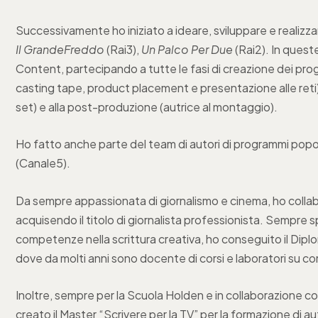
Successivamente ho iniziato a ideare, sviluppare e realizz
Il GrandeFreddo
(Rai3),
Un Palco Per Due
(Rai2). In queste
Content, partecipando a tutte le fasi di creazione dei pro
casting tape, product placement e presentazione alle reti)
set) e alla post-produzione (autrice al montaggio).
Ho fatto anche parte del team di autori di programmi pop
(Canale5).
Da sempre appassionata di giornalismo e cinema, ho collabo
acquisendo il titolo di giornalista professionista. Sempre s
competenze nella scrittura creativa, ho conseguito il Dipl
dove da molti anni sono docente di corsi e laboratori su com
Inoltre, sempre per la Scuola Holden e in collaborazione co
creato il Master “Scrivere per la TV” per la formazione di au