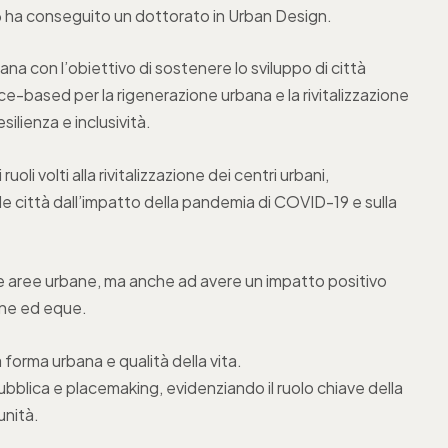
016 ha conseguito un dottorato in Urban Design.
na con l’obiettivo di sostenere lo sviluppo di città
nce-based per la rigenerazione urbana e la rivitalizzazione
silienza e inclusività.
uoli volti alla rivitalizzazione dei centri urbani,
le città dall’impatto della pandemia di COVID-19 e sulla
delle aree urbane, ma anche ad avere un impatto positivo
sane ed eque.
 forma urbana e qualità della vita.
pubblica e placemaking, evidenziando il ruolo chiave della
unità.