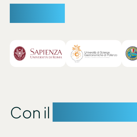
Partner
Con il
sostegno d