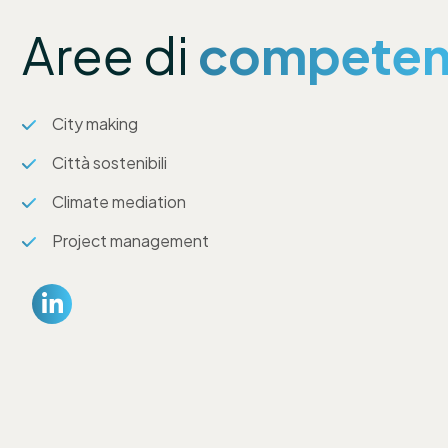
Aree di
competen
City making
Città sostenibili
Climate mediation
Project management