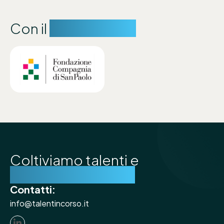
Con il
sostegno di:
Coltiviamo talenti e
costruiamo futuro
Contatti:
info@talentincorso.it