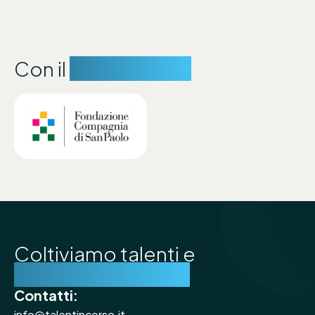
Con il
sostegno di:
Coltiviamo talenti e
costruiamo futuro
Contatti:
info@talentincorso.it